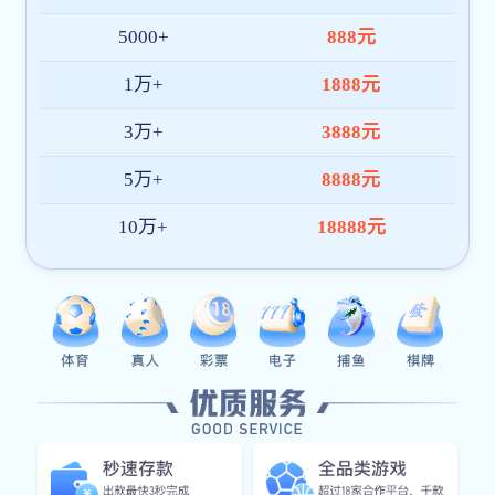
平台技术与服务能力
平台构建了一套高可用的全终端直播服务架构，集成智能风
控、秒级加载、多节点加速等核心技术，确保不同区域用户
都能流畅体验体育赛事。 同时，威尼斯人电子娱乐提供全
天候客服支持与数据同步，致力于打造值得信赖的观赛首选