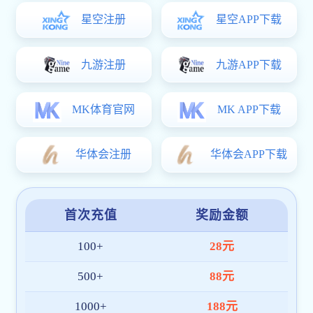
创立初心与品牌愿景
自创立之初，威尼斯人电子娱乐就确立了“科技驱动体育创
新”的发展方向，融合赛事直播、数据分析与观赛互动体
验，打造兼具专业性与沉浸感的体育平台。 我们希望通过
技术力量让澳门-威尼斯人(Venetian)官方网站等体育内容
更便捷、更智能地触达全球用户。